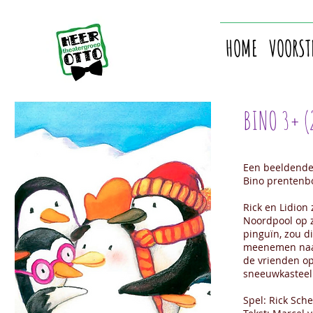
HOME
VOORST
BINO 3+ (
Een beeldende,
Bino prentenbo
Rick en Lidion
Noordpool op z
pinguïn, zou d
meenemen naar
de vrienden o
sneeuwkasteel 
Spel: Rick Sche