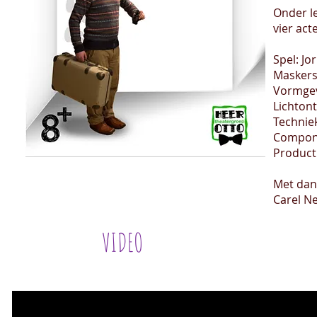
Onder l
vier ac
Spel: Jo
Maskers:
Vormgev
Lichton
Techniek
Componi
Product
Met dank
Carel N
VIDEO