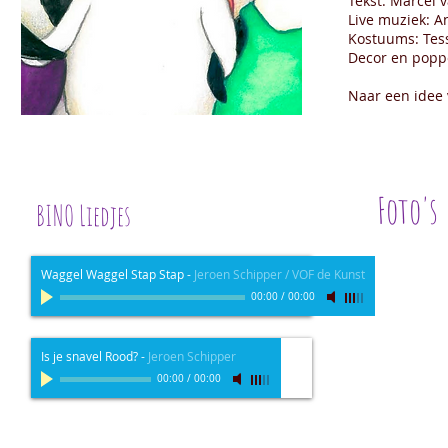
Tekst: Marcel v
Live muziek: 
Kostuums: Tes
Decor en popp
Naar een idee 
Foto's
BINO Liedjes
Waggel Waggel Stap Stap
-
Jeroen Schipper / VOF de Kunst
00:00
/
00:00
Is je snavel Rood?
-
Jeroen Schipper
00:00
/
00:00