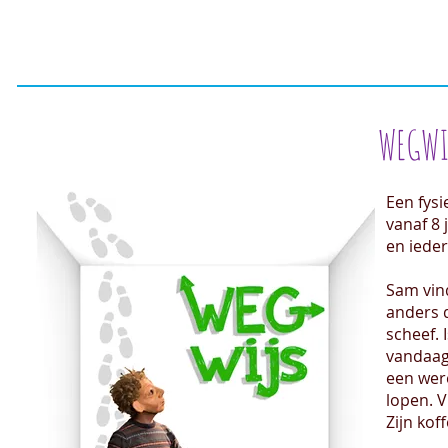
WEGWIJS 7+ ( 20
Een fysi
vanaf 8 
en ieder
Sam vind
anders d
scheef. 
vandaag
een wer
lopen. 
Zijn kof