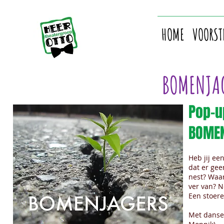
HOME
VOORST
BOMENJA
Pop-u
BOME
Heb jij ee
dat er ge
nest? Waa
ver van? 
Een stoere
Met danse