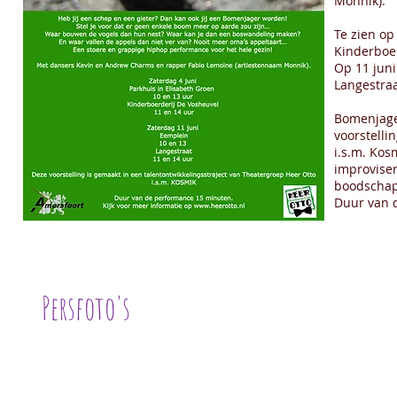
Monnik).
Te zien op
Kinderboe
Op 11 jun
Langestraa
Bomenjager
voorstelli
i.s.m. Ko
improvise
boodschap
Duur van 
Persfoto's